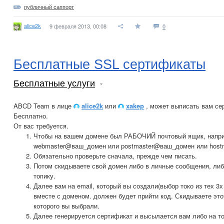
публичный саппорт
alice2k
9 февраля 2013, 00:08
0
Бесплатные SSL сертификаты
Бесплатные услуги
ABCD Team в лице
alice2k
или
xakep
, может выписать вам се
Бесплатно.
От вас требуется.
Чтобы на вашем домене был РАБОЧИЙ почтовый ящик, напр
webmaster@ваш_домен или postmaster@ваш_домен или hos
Обязательно проверьте сначала, прежде чем писать.
Потом скидываете свой домен либо в личные сообщения, либ
топику.
Далее вам на email, который вы создали(выбор токо из тех 3х
вместе с доменом. должен будет прийти код. Скидываете это
которого вы выбрали.
Далее генерируется сертификат и высылается вам либо на тот