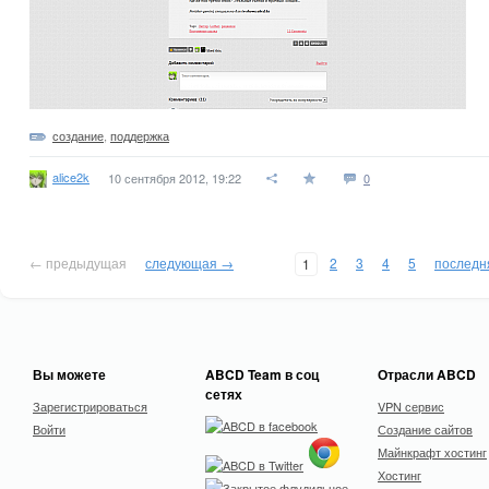
создание
,
поддержка
alice2k
10 сентября 2012, 19:22
0
← предыдущая
следующая →
2
3
4
5
последн
1
Вы можете
ABCD Team в соц
Отрасли ABCD
сетях
Зарегистрироваться
VPN сервис
Войти
Создание сайтов
Майнкрафт хостинг
Хостинг