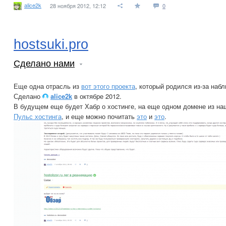
alice2k
28 ноября 2012, 12:12
0
hostsuki.pro
Сделано нами
Еще одна отрасль из
вот этого проекта
, который родился из-за набл
Сделано
alice2k
в октябре 2012.
В будущем еще будет Хабр о хостинге, на еще одном домене из н
Пульс хостинга
, и еще можно почитать
это
и
это
.