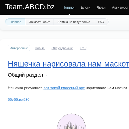
Team.ABCD.bz
Топики
Блоги
Люди
Активност
Главная
Заказать сайт
Заявка на вступление
FAQ
Интересные
Новые
Обсуждаемые
TOP
Няшечка нарисовала нам маскот
Общий раздел
Няшечка рисующая
вот такой классный арт
нарисовала нам маскот
55v55.ru/580