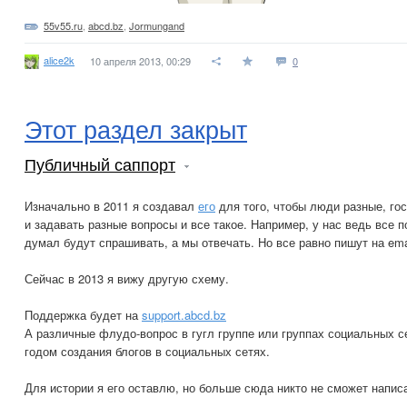
55v55.ru
,
abcd.bz
,
Jormungand
alice2k
10 апреля 2013, 00:29
0
Этот раздел закрыт
Публичный саппорт
Изначально в 2011 я создавал
его
для того, чтобы люди разные, гос
и задавать разные вопросы и все такое. Например, у нас ведь все п
думал будут спрашивать, а мы отвечать. Но все равно пишут на emai
Сейчас в 2013 я вижу другую схему.
Поддержка будет на
support.abcd.bz
А различные флудо-вопрос в гугл группе или группах социальных с
годом создания блогов в социальных сетях.
Для истории я его оставлю, но больше сюда никто не сможет напис