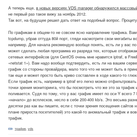
А теперь еще,
в новых версиях VDS manager обнаружился массовый
не первый раз такое вижу за ноябрь 2012.
Так вот, на будущее решил дать ответ на подобный вопрос. Проциту
По графикам в общем-то не совсем ясно направление трафика. Вам
tcpdump, убрав оттуда 80й порт, гляди насмотрите свои мегабиты 
например. Для начала рекомендую вообще понять, есть ли у вас по
может сделать любая программа из разряда тех, которые отобража
сетевых интерфейсов (для CentOS очень мне нравится iptraf, в Fr
«netstat 1»). Вам надо вообще подтвердить, есть ли на вашем серв
график со стороны провайдера, мало того что не может быть в при
так еще и может просто быть криво составлен в ходе какого-то глюка
Если трафик есть, например в iptraf его легко можно отфильтровать
точки зрения мониторинга, что бы посмотреть что же это за трафик и
поливается. Судя по тому, что у вас график имеет по оси Y всего 7 
«начало» до всплесков, несло в себе 200-400 kb/s. Это весьма разн
десятки раз как вы пишите, если с точки зрения посещения сайтов н
плане прироста посетителей) это какой-то аномальный трафик и во
трафик.
трафик
,
vds