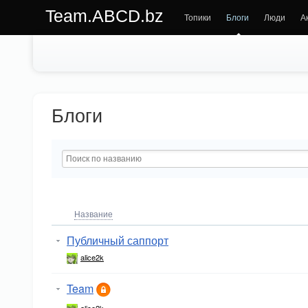
Team.ABCD.bz
Топики
Блоги
Люди
А
Блоги
Название
Публичный саппорт
alice2k
Team