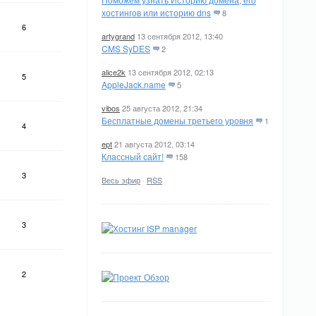
хостингов или историю dns
8
6
artygrand
13 сентября 2012, 13:40
CMS SyDES
2
alice2k
13 сентября 2012, 02:13
5
AppleJack.name
5
vibos
25 августа 2012, 21:34
Бесплатные домены третьего уровня
1
4
ept
21 августа 2012, 03:14
Классный сайт!
158
3
Весь эфир
·
RSS
3
2