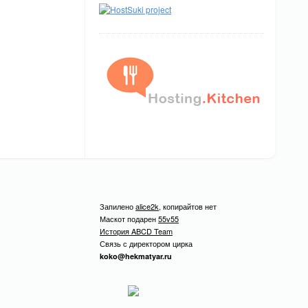
Запилено
alice2k
, копирайтов нет
Маскот подарен
55v55
История ABCD Team
Связь с директором цирка
koko@hekmatyar.ru