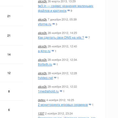
alice2k
26 марта 2013, 13:29
tw3.in — сервис хранения маленьких
файлов и картинок
9
21
alice2k
7 декабря 2012, 05:39
vforme.ru
3
alice2k
28 ноября 2012, 14:25
21
Как сделать свои DNS на vds ?
7
alice2k
28 ноября 2012, 12:40
a-kino.ru
1
14
alice2k
28 ноября 2012, 12:34
thirtieth.ru
1
12
alice2k
28 ноября 2012, 12:28
hvideo.net
1
alice2k
28 ноября 2012, 12:22
1mediahold.ru
8
1
deltex
4 ноября 2012, 16:25
2 мониторинга игровых серверов
1
6
1337
2 ноября 2012, 23:24
Поможем узнать Историю домена, его