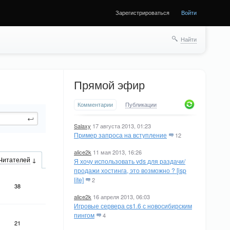
Зарегистрироваться
Войти
Найти
Прямой эфир
Комментарии
Публикации
Salaxy
17 августа 2013, 01:23
Пример запроса на вступление
12
alice2k
11 мая 2013, 16:26
Читателей
Я хочу использовать vds для раздачи/
продажи хостинга, это возможно ? [isp
lite]
2
38
alice2k
16 апреля 2013, 06:03
Игровые сервера cs1.6 с новосибирским
пингом
4
21