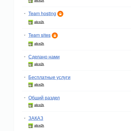
alice2k
Team hosting
alice2k
Team sites
alice2k
Сделано нами
alice2k
Бесплатные услуги
alice2k
Общий раздел
alice2k
ЗАКАЗ
alice2k