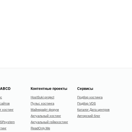
 ABCD
Контентные проекты
Сервисы
ис
HostSuki project
Подбор хостинга
сайтов
Пульс хостинга
Подбор VDS
 хостинг
Майнкрафт форум
Каталог Дата центров
Актуальный хостинг
Авторский блог
ISPsystem
Актуальный геймхостинг
тинг
ReadOnly.Me