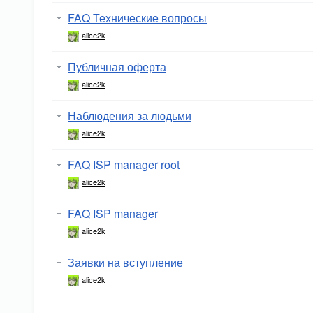
FAQ Технические вопросы
alice2k
Публичная оферта
alice2k
Наблюдения за людьми
alice2k
FAQ ISP manager root
alice2k
FAQ ISP manager
alice2k
Заявки на вступление
alice2k