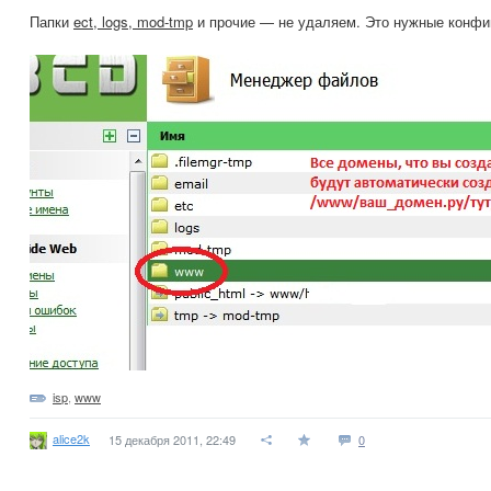
Папки
ect, logs, mod-tmp
и прочие — не удаляем. Это нужные конфиг
isp
,
www
alice2k
15 декабря 2011, 22:49
0