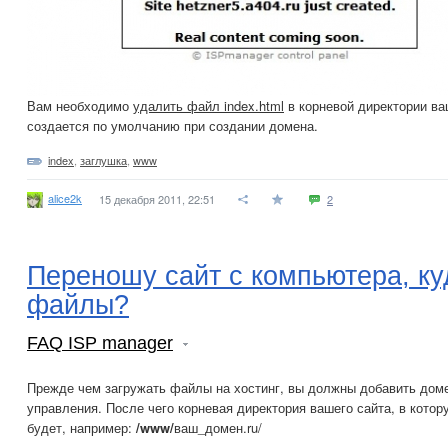
Вам необходимо
удалить файл index.html
в корневой директории ва
создается по умолчанию при создании домена.
index
,
заглушка
,
www
alice2k
15 декабря 2011, 22:51
2
Переношу сайт с компьютера, ку
файлы?
FAQ ISP manager
Прежде чем загружать файлы на хостинг, вы должны добавить доме
управления. После чего корневая директория вашего сайта, в кото
будет, например:
/www/
ваш_домен.ru/