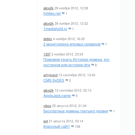
alice2k
28 ноября 2012, 12:28
hvideo.net
1
alice2k
28 ноября 2012, 12:22
1mediahold.ru
1
deltex
4 ноября 2012, 16:25
2 мониторинга игровых серверов
1
1337
2 ноября 2012, 23:24
Поможем узнать Историю домена, его
хостингов или историю dns
8
artygrand
13 сентября 2012, 13:40
CMS SyDES
2
alice2k
13 сентября 2012, 02:13
AppleJack.name
5
vibos
25 августа 2012, 21:34
Бесплатные домены третьего уровня
1
ept
21 августа 2012, 03:14
Классный сайт!
158