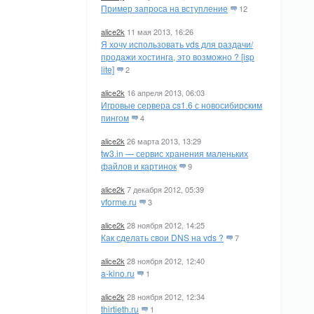
Пример запроса на вступление
12
alice2k
11 мая 2013, 16:26
Я хочу использовать vds для раздачи/
продажи хостинга, это возможно ? [isp
lite]
2
alice2k
16 апреля 2013, 06:03
Игровые сервера cs1.6 с новосибирским
пингом
4
alice2k
26 марта 2013, 13:29
tw3.in — сервис хранения маленьких
файлов и картинок
9
alice2k
7 декабря 2012, 05:39
vforme.ru
3
alice2k
28 ноября 2012, 14:25
Как сделать свои DNS на vds ?
7
alice2k
28 ноября 2012, 12:40
a-kino.ru
1
alice2k
28 ноября 2012, 12:34
thirtieth.ru
1