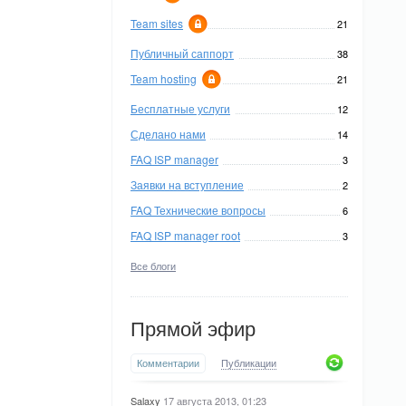
Team sites
21
Публичный саппорт
38
Team hosting
21
Бесплатные услуги
12
Сделано нами
14
FAQ ISP manager
3
Заявки на вступление
2
FAQ Технические вопросы
6
FAQ ISP manager root
3
Все блоги
Прямой эфир
Комментарии
Публикации
Salaxy
17 августа 2013, 01:23