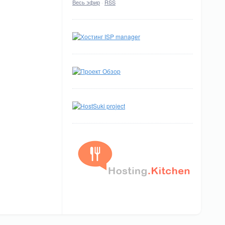
Весь эфир
·
RSS