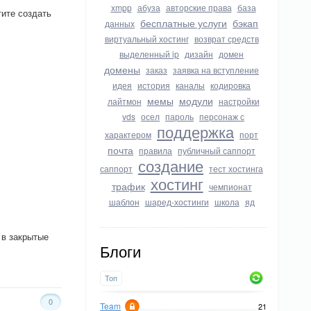
xmpp
абуза
авторские права
база
тите создать
бесплатные услуги
бэкап
данных
виртуальный хостинг
возврат средств
выделенный ip
дизайн
домен
домены
заказ
заявка на вступление
идея
история
каналы
кодировка
мемы
модули
лайтмон
настройки
vds
осел
пароль
персонаж с
поддержка
характером
порт
почта
правила
публичный саппорт
создание
саппорт
тест хостинга
хостинг
трафик
чемпионат
шаблон
шаред-хостинги
школа
яд
 в закрытые
Блоги
Топ
0
Team
21