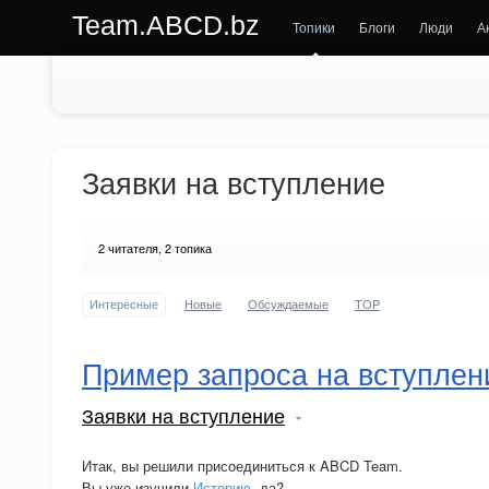
Team.ABCD.bz
Топики
Блоги
Люди
А
Заявки на вступление
2
читателя, 2 топика
Интересные
Новые
Обсуждаемые
TOP
Пример запроса на вступлен
Заявки на вступление
Итак, вы решили присоединиться к ABCD Team.
Вы уже изучили
Историю
, да?