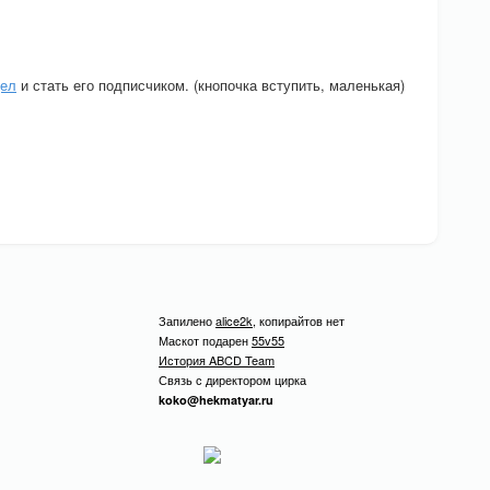
дел
и стать его подписчиком. (кнопочка вступить, маленькая)
Запилено
alice2k
, копирайтов нет
Маскот подарен
55v55
История ABCD Team
Связь с директором цирка
koko@hekmatyar.ru