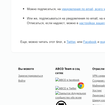
Можно подписаться, на
уведомления по email, всего 
Или же, подписываться на уведомления по email, на 
Отписаться, если надоест, можно в
настройках ваше
Еще, можно читать этот блог, в
Twitter
, или
Facebook
и
янд
Вы можете
ABCD Team в соц
Отрасли
сетях
Зарегистрироваться
VPN серв
Войти
Создание 
Майнкрафт
Хостинг
Лицензии 
Шаред хос