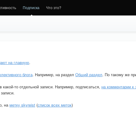
ктивность
Подписка
Что это?
дают на главную
.
ллективного блога
. Например, на раздел
Общий раздел
. По такому же п
в какой-то отдельной записи. Например, подписаться,
на комментарии к
 записи.
р, на
метку skyreist
(
список всех меток
)