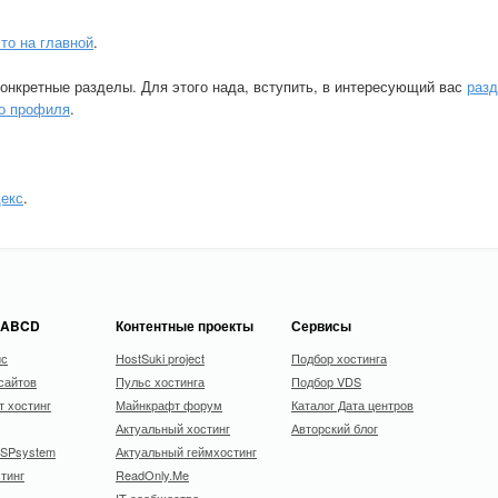
что на главной
.
конкретные разделы. Для этого нада, вступить, в интересующий вас
раз
го профиля
.
екс
.
 ABCD
Контентные проекты
Сервисы
ис
HostSuki project
Подбор хостинга
сайтов
Пульс хостинга
Подбор VDS
 хостинг
Майнкрафт форум
Каталог Дата центров
Актуальный хостинг
Авторский блог
ISPsystem
Актуальный геймхостинг
тинг
ReadOnly.Me