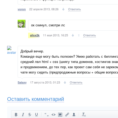
22 апреля 2013, 08:26
Ответить
voron
ок скинул, смотри лс
11 мая 2013, 16:25
↑
Ответить
alice2k
Добрый вечер.
Команде еще могу быть полезен? Умею работать с биллин
средний лвл html + css (шнягу типа доменов, хостингов зн
и продвижением, до тех пор, как проект сам себя не зареко
чате могу сидеть (предпродажные вопросы + общие вопросы)
17 августа 2013, 01:23
Ответить
Salaxy
Оставить комментарий
-
-
-
-