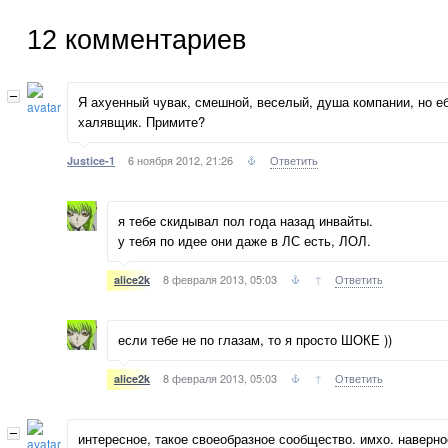
12
комментариев
Я ахуенный чувак, смешной, веселый, душа компании, но 
халявщик. Примите?
6 ноября 2012, 21:26
Ответить
Justice-1
я тебе скидывал пол года назад инвайты.
у тебя по идее они даже в ЛС есть, ЛОЛ.
8 февраля 2013, 05:03
↑
Ответить
alice2k
если тебе не по глазам, то я просто ШОКЕ ))
8 февраля 2013, 05:03
↑
Ответить
alice2k
интересное, такое своеобразное сообщество. имхо. наверно