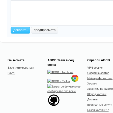
-
-
-
-
-
-
-
-
-
-
-
-
-
-
-
-
-
-
добавить
предпросмотр
-
-
-
-
-
-
-
-
Вы можете
ABCD Team в соц
Отрасли ABCD
сетях
Зарегистрироваться
VPN сервис
Войти
Создание сайтов
Майнкрафт хостинг
Хостинг
Лицензии ISPsyste
Шаред хостинг
Домены
Бесплатные услуги
Бекап хостинг 1р