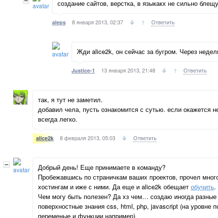
создание сайтов, верстка, в языкакх не сильно блещ
8 января 2013, 02:37
↑
Ответить
aleps
Жди alice2k, он сейчас за бугром. Через недел
13 января 2013, 21:48
↑
Ответить
Justice-1
так, я тут не заметил.
добавил чела, пусть ознакомится с сутью. если окажется н
всегда легко.
8 февраля 2013, 05:03
Ответить
alice2k
Добрый день! Еще принимаете в команду?
Пробежавшись по страничкам ваших проектов, прочел мног
хостингам и иже с ними. Да еще и alice2k обещает
обучить
.
Чем могу быть полезен? Да хз чем… создаю иногда разные
поверхностные знания css, html, php, javascript (на уровне 
переменые и функции например).