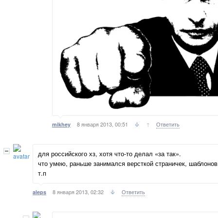
8 января 2013, 00:51
↑
Ответить
mikhey
для российского хз, хотя что-то делал «за так».
что умею, раньше занимался версткой страничек, шаблонов, 
т.п
8 января 2013, 02:32
Ответить
aleps