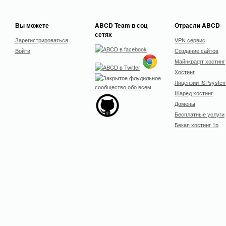
Вы можете
ABCD Team в соц
Отрасли ABCD
сетях
Зарегистрироваться
VPN сервис
Войти
Создание сайтов
Майнкрафт хостинг
Хостинг
Лицензии ISPsyste
Шаред хостинг
Домены
Бесплатные услуги
Бекап хостинг 1р