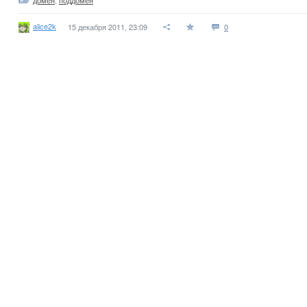
домен
,
поддомен
alice2k
15 декабря 2011, 23:09
0