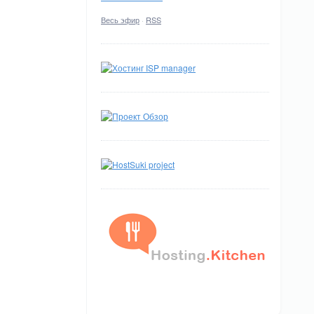
Весь эфир
·
RSS