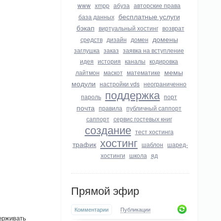
www
xmpp
абуза
авторские права
бесплатные услуги
база данных
бэкап
виртуальный хостинг
возврат
домены
средств
дизайн
домен
заглушка
заказ
заявка на вступление
идея
история
каналы
кодировка
мемы
лайтмон
маскот
математике
модули
настройки vds
неограниченно
поддержка
пароль
порт
почта
правила
публичный саппорт
саппорт
сервис гостевых книг
создание
тест хостинга
хостинг
трафик
шаблон
шаред-
хостинги
школа
яд
Прямой эфир
Комментарии
Публикации
ерживать