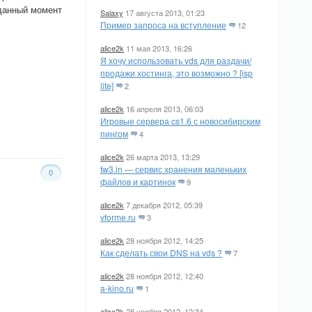
 данный момент
Salaxy
17 августа 2013, 01:23
Пример запроса на вступление
12
alice2k
11 мая 2013, 16:26
Я хочу использовать vds для раздачи/
продажи хостинга, это возможно ? [isp
lite]
2
alice2k
16 апреля 2013, 06:03
Игровые сервера cs1.6 с новосибирским
пингом
4
alice2k
26 марта 2013, 13:29
tw3.in — сервис хранения маленьких
0
файлов и картинок
9
alice2k
7 декабря 2012, 05:39
vforme.ru
3
alice2k
28 ноября 2012, 14:25
Как сделать свои DNS на vds ?
7
alice2k
28 ноября 2012, 12:40
a-kino.ru
1
alice2k
28 ноября 2012, 12:34