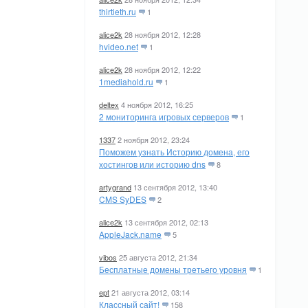
thirtieth.ru
1
alice2k
28 ноября 2012, 12:28
hvideo.net
1
alice2k
28 ноября 2012, 12:22
1mediahold.ru
1
deltex
4 ноября 2012, 16:25
2 мониторинга игровых серверов
1
1337
2 ноября 2012, 23:24
Поможем узнать Историю домена, его
хостингов или историю dns
8
artygrand
13 сентября 2012, 13:40
CMS SyDES
2
alice2k
13 сентября 2012, 02:13
AppleJack.name
5
vibos
25 августа 2012, 21:34
Бесплатные домены третьего уровня
1
ept
21 августа 2012, 03:14
Классный сайт!
158