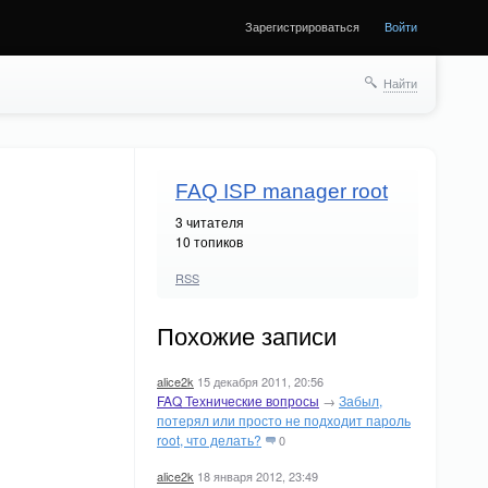
Зарегистрироваться
Войти
Найти
FAQ ISP manager root
3
читателя
10 топиков
RSS
Похожие записи
alice2k
15 декабря 2011, 20:56
FAQ Технические вопросы
→
Забыл,
потерял или просто не подходит пароль
root, что делать?
0
alice2k
18 января 2012, 23:49