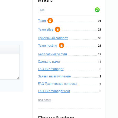
Блоги
Топ
Team
21
Team sites
21
Публичный саппорт
38
Team hosting
21
Бесплатные услуги
12
Сделано нами
14
FAQ ISP manager
3
Заявки на вступление
2
FAQ Технические вопросы
6
FAQ ISP manager root
3
Все блоги