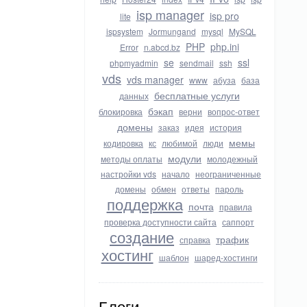
isp manager
isp pro
lite
ispsystem
Jormungand
mysql
MySQL
PHP
php.ini
Error
n.abcd.bz
se
ssl
phpmyadmin
sendmail
ssh
vds
vds manager
www
абуза
база
бесплатные услуги
данных
бэкап
блокировка
верни
вопрос-ответ
домены
заказ
идея
история
мемы
кодировка
кс
любимой
люди
модули
методы оплаты
молодежный
настройки vds
начало
неограниченные
домены
обмен
ответы
пароль
поддержка
почта
правила
проверка доступности сайта
саппорт
создание
трафик
справка
хостинг
шаблон
шаред-хостинги