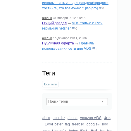
использовать vds для раздачи/продажи
хостинга, это возможно ? [isp pro]
0
alice2k
31 января 2012, 00:18
Общий раздел
→
VDS только с IPv6,
германия hetzner
0
alice2k
15 декабря 2011, 20:36
Публичная оферта
→
Правила
использования сети для VDS
1
Теги
Все теги
dns
abcd
abcd.bz
abuse
Amazon AWS
EvroHoster
faq
freebsd
google+
hdd
IPv6
help
Hoster24
index
IPv4
isp
isp