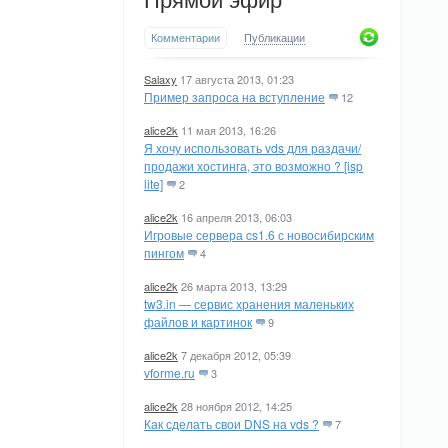
Прямой эфир
Комментарии
Публикации
Salaxy
17 августа 2013, 01:23
Пример запроса на вступление
12
alice2k
11 мая 2013, 16:26
Я хочу использовать vds для раздачи/
продажи хостинга, это возможно ? [isp
lite]
2
alice2k
16 апреля 2013, 06:03
Игровые сервера cs1.6 с новосибирским
пингом
4
alice2k
26 марта 2013, 13:29
tw3.in — сервис хранения маленьких
файлов и картинок
9
alice2k
7 декабря 2012, 05:39
vforme.ru
3
alice2k
28 ноября 2012, 14:25
Как сделать свои DNS на vds ?
7