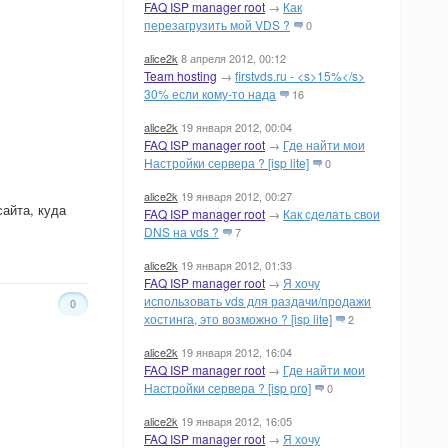
FAQ ISP manager root
→
Как
перезагрузить мой VDS ?
0
alice2k
8 апреля 2012, 00:12
Team hosting
→
firstvds.ru - <s>15%</s>
30% если кому-то нада
16
alice2k
19 января 2012, 00:04
FAQ ISP manager root
→
Где найти мои
Настройки сервера ? [isp lite]
0
alice2k
19 января 2012, 00:27
сайта, куда
FAQ ISP manager root
→
Как сделать свои
DNS на vds ?
7
alice2k
19 января 2012, 01:33
FAQ ISP manager root
→
Я хочу
использовать vds для раздачи/продажи
0
хостинга, это возможно ? [isp lite]
2
alice2k
19 января 2012, 16:04
FAQ ISP manager root
→
Где найти мои
Настройки сервера ? [isp pro]
0
alice2k
19 января 2012, 16:05
FAQ ISP manager root
→
Я хочу