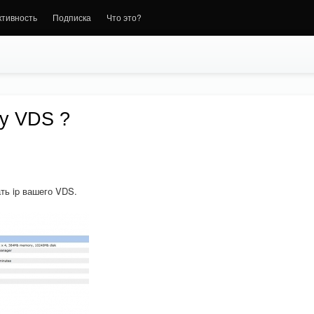
ктивность
Подписка
Что это?
ку VDS ?
.
ть ip вашего VDS.