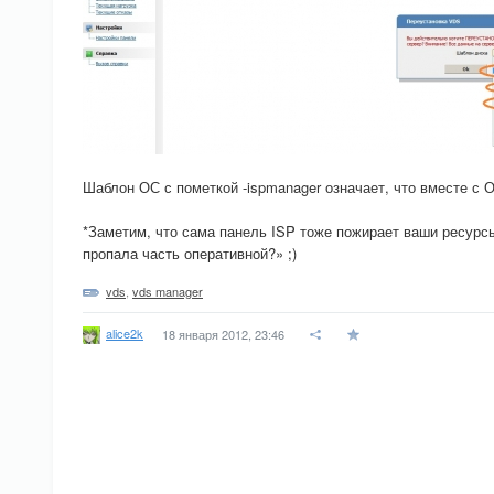
Шаблон ОС с пометкой -ispmanager означает, что вместе с О
*Заметим, что сама панель ISP тоже пожирает ваши ресурсы
пропала часть оперативной?» ;)
vds
,
vds manager
alice2k
18 января 2012, 23:46