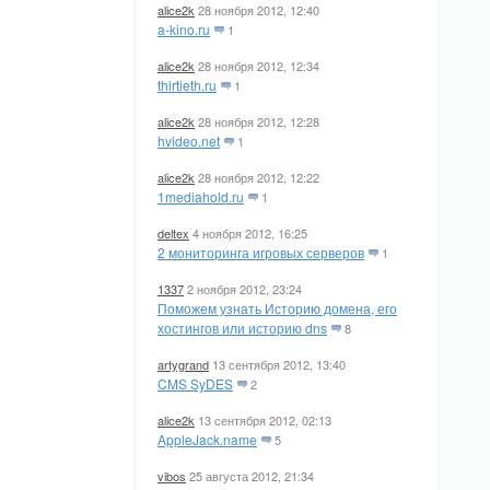
alice2k
28 ноября 2012, 12:40
a-kino.ru
1
alice2k
28 ноября 2012, 12:34
thirtieth.ru
1
alice2k
28 ноября 2012, 12:28
hvideo.net
1
alice2k
28 ноября 2012, 12:22
1mediahold.ru
1
deltex
4 ноября 2012, 16:25
2 мониторинга игровых серверов
1
1337
2 ноября 2012, 23:24
Поможем узнать Историю домена, его
хостингов или историю dns
8
artygrand
13 сентября 2012, 13:40
CMS SyDES
2
alice2k
13 сентября 2012, 02:13
AppleJack.name
5
vibos
25 августа 2012, 21:34