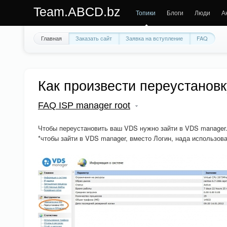
Team.ABCD.bz
Топики
Блоги
Люди
А
Главная
Заказать сайт
Заявка на вступление
FAQ
Как произвести переустанов
FAQ ISP manager root
Чтобы переустановить ваш VDS нужно зайти в VDS manager
*чтобы зайти в VDS manager, вместо Логин, нада использова