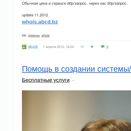
Обычная цена в сервисе 90р/запрос, через нас 60р/запрос.
update 11.2012
whois.abcd.bz
домены
,
whois
alice2k
7 апреля 2012, 16:24
8
Помощь в создании системы/
Бесплатные услуги