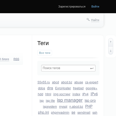
Зарегистрироваться
Войти
Найти
Теги
Все теги
О блоге
RSS
55v55.ru
abcd
abcd.bz
abuse
cs-expert
dns
ddos
EvroHoster
freebsd
google+
IPv6
hdd
html
img хостинг
index
IPv4
isp manager
isp pro
isp
isp lite
PHP
ispsystem
mysql
n.abcd.bz
php.ini
se
phpmyadmin
sendmail
ssh