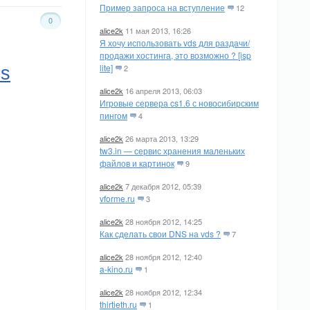
Пример запроса на вступление
12
0
alice2k
11 мая 2013, 16:26
Я хочу использовать vds для раздачи/
продажи хостинга, это возможно ? [isp
lite]
2
ns
alice2k
16 апреля 2013, 06:03
Игровые сервера cs1.6 с новосибирским
пингом
4
alice2k
26 марта 2013, 13:29
tw3.in — сервис хранения маленьких
файлов и картинок
9
alice2k
7 декабря 2012, 05:39
vforme.ru
3
alice2k
28 ноября 2012, 14:25
Как сделать свои DNS на vds ?
7
alice2k
28 ноября 2012, 12:40
a-kino.ru
1
alice2k
28 ноября 2012, 12:34
thirtieth.ru
1