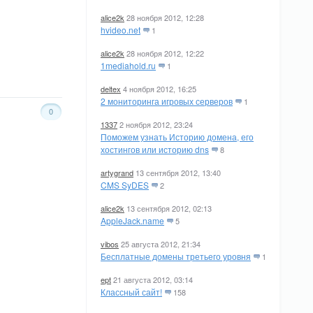
alice2k
28 ноября 2012, 12:28
hvideo.net
1
alice2k
28 ноября 2012, 12:22
1mediahold.ru
1
deltex
4 ноября 2012, 16:25
2 мониторинга игровых серверов
1
0
1337
2 ноября 2012, 23:24
Поможем узнать Историю домена, его
хостингов или историю dns
8
artygrand
13 сентября 2012, 13:40
CMS SyDES
2
alice2k
13 сентября 2012, 02:13
AppleJack.name
5
vibos
25 августа 2012, 21:34
Бесплатные домены третьего уровня
1
ept
21 августа 2012, 03:14
Классный сайт!
158