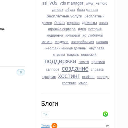
vds
ssl
vds manager
www
xenforo
yandex
абуза
база данных
бесплатные услуги
бесплатный
бэкап
домены
домен
верстка
заказ
од.
игровые сервера
идея
история
кодировка
копирайт
кс
любимой
мемы
модули
настройки vds
начало
неограниченные домены
неуплата
ответы
пароль
пермский
поддержка
почта
правила
создание
саппорт
справка
0
хостинг
трафик
шаблон
шаред-
хостинги
юмор
Блоги
Топ
Team
21