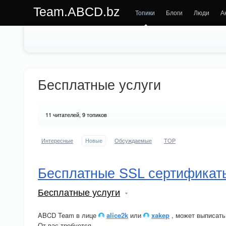
Team.ABCD.bz
Топики
Блоги
Люди
А
Бесплатные услуги
11
читателей, 9 топиков
Интересные
Новые
Обсуждаемые
TOP
Бесплатные SSL сертификат
Бесплатные услуги
ABCD Team в лице
alice2k
или
xakep
, может выписать
От вас требуется.