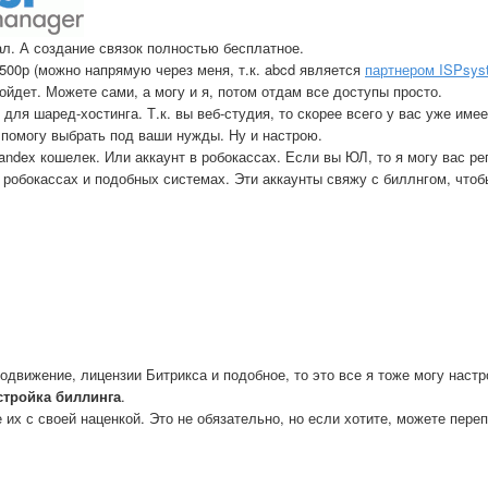
ал. А создание связок полностью бесплатное.
6500р (можно напрямую через меня, т.к. abcd является
партнером ISPsys
ойдет. Можете сами, а могу и я, потом отдам все доступы просто.
 для шаред-хостинга. Т.к. вы веб-студия, то скорее всего у вас уже име
к, помогу выбрать под ваши нужды. Ну и настрою.
ndex кошелек. Или аккаунт в робокассах. Если вы ЮЛ, то я могу вас ре
 в робокассах и подобных системах. Эти аккаунты свяжу с биллнгом, что
родвижение, лицензии Битрикса и подобное, то это все я тоже могу настр
стройка биллинга
.
 их с своей наценкой. Это не обязательно, но если хотите, можете переп