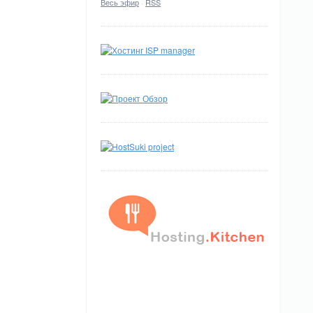
Весь эфир
·
RSS