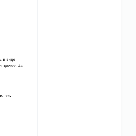
, в виде
и прочее. За
пилось