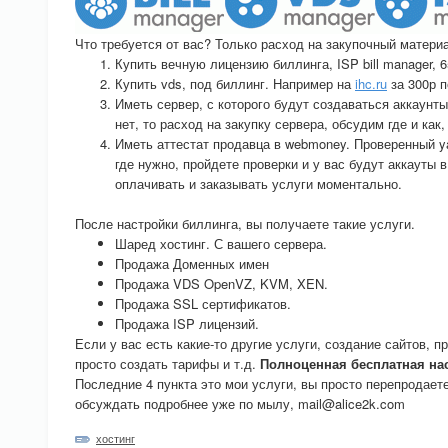
Что требуется от вас? Только расход на закупочный матери
Купить вечную лицензию биллинга, ISP bill manager, 
Купить vds, под биллинг. Например на
ihc.ru
за 300р п
Иметь сервер, с которого будут создаваться аккаунты
нет, то расход на закупку сервера, обсудим где и ка
Иметь аттестат продавца в webmoney. Проверенный ya
где нужно, пройдете проверки и у вас будут аккауты
оплачивать и заказывать услуги моментально.
После настройки биллинга, вы получаете такие услуги.
Шаред хостинг. С вашего сервера.
Продажа Доменных имен
Продажа VDS OpenVZ, KVM, XEN.
Продажа SSL сертификатов.
Продажа ISP лицензий.
Если у вас есть какие-то другие услуги, создание сайтов, п
просто создать тарифы и т.д.
Полноценная бесплатная на
Последние 4 пункта это мои услуги, вы просто перепродаете
обсуждать подробнее уже по мылу, mail@alice2k.com
хостинг