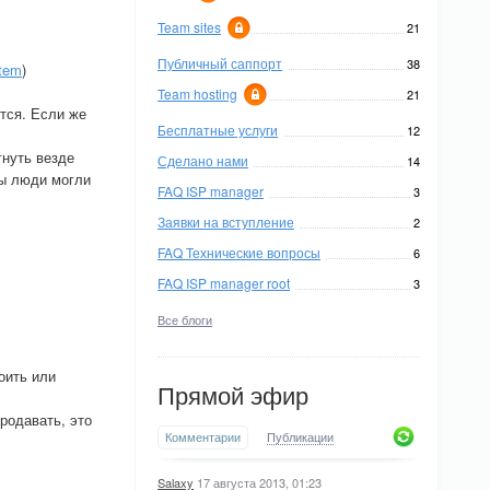
Team sites
21
Публичный саппорт
38
tem
)
Team hosting
21
ется. Если же
Бесплатные услуги
12
гнуть везде
Сделано нами
14
бы люди могли
FAQ ISP manager
3
Заявки на вступление
2
FAQ Технические вопросы
6
FAQ ISP manager root
3
Все блоги
оить или
Прямой эфир
родавать, это
Комментарии
Публикации
Salaxy
17 августа 2013, 01:23