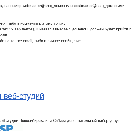
к, например webmaster@ваш_домен или postmaster@ваш_домен или
ия, либо в комменты к этому топику.
з тех 3х вариантов), и назвали вместе с доменом. должен будет прийти к
рали.
о на тот же email, либо в личное сообщение.
 веб-студий
веб-студии Новосибирска или Сибири дополнительный набор услуг.