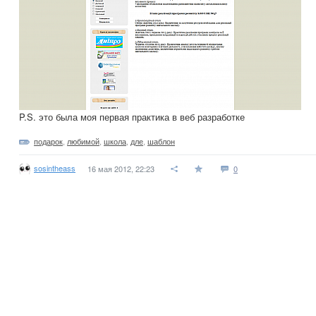
P.S. это была моя первая практика в веб разработке
подарок
,
любимой
,
школа
,
дле
,
шаблон
sosintheass
16 мая 2012, 22:23
0