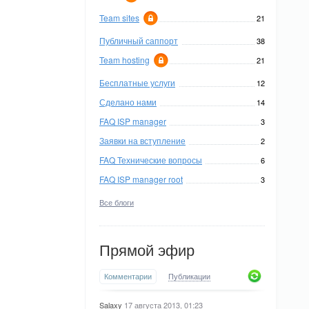
Team sites
21
Публичный саппорт
38
Team hosting
21
Бесплатные услуги
12
Сделано нами
14
FAQ ISP manager
3
Заявки на вступление
2
FAQ Технические вопросы
6
FAQ ISP manager root
3
Все блоги
Прямой эфир
Комментарии
Публикации
Salaxy
17 августа 2013, 01:23