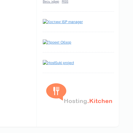
Весь эфир
·
RSS