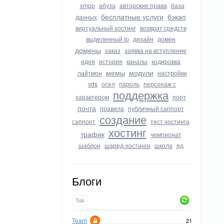
xmpp
абуза
авторские права
база
бесплатные услуги
бэкап
данных
виртуальный хостинг
возврат средств
выделенный ip
дизайн
домен
домены
заказ
заявка на вступление
идея
история
каналы
кодировка
мемы
модули
лайтмон
настройки
vds
осел
пароль
персонаж с
поддержка
характером
порт
почта
правила
публичный саппорт
создание
саппорт
тест хостинга
хостинг
трафик
чемпионат
шаблон
шаред-хостинги
школа
яд
Блоги
Топ
Team
21