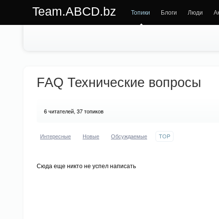
Team.ABCD.bz
Топики
Блоги
Люди
А
FAQ Технические вопросы
6
читателей, 37 топиков
Интересные
Новые
Обсуждаемые
TOP
Сюда еще никто не успел написать