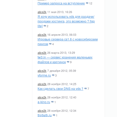
Пример запроса на вступление
12
alice2k
11 мая 2013, 16:26
Я хочу использовать vds для раздачи/
продажи хостинга, это возможно ? [isp
lite]
2
alice2k
16 апреля 2013, 06:03
Игровые сервера cs1.6 с новосибирским
пингом
4
alice2k
26 марта 2013, 13:29
tw3.in — сервис хранения маленьких
файлов и картинок
9
alice2k
7 декабря 2012, 05:39
vforme.ru
3
alice2k
28 ноября 2012, 14:25
Как сделать свои DNS на vds ?
7
alice2k
28 ноября 2012, 12:40
a-kino.ru
1
alice2k
28 ноября 2012, 12:34
thirtieth.ru
1