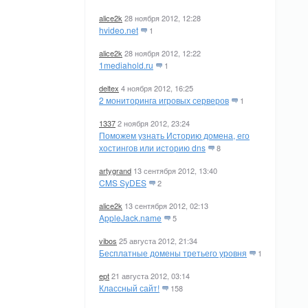
alice2k
28 ноября 2012, 12:28
hvideo.net
1
alice2k
28 ноября 2012, 12:22
1mediahold.ru
1
deltex
4 ноября 2012, 16:25
2 мониторинга игровых серверов
1
1337
2 ноября 2012, 23:24
Поможем узнать Историю домена, его
хостингов или историю dns
8
artygrand
13 сентября 2012, 13:40
CMS SyDES
2
alice2k
13 сентября 2012, 02:13
AppleJack.name
5
vibos
25 августа 2012, 21:34
Бесплатные домены третьего уровня
1
ept
21 августа 2012, 03:14
Классный сайт!
158