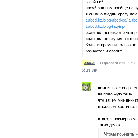
какой-ниб.
нахуй они нам вообще не н
я обычно людям сразу даю 
t.abcd.bz/blog/abcd-do/
t.abc
t.abcd.bz/blog/faq-isp/
если чел понимает о чем р
если чел не вкурил, то с н
больше времени только пот
разноется и свалит.
11 февраля 2012, 17:33
alice2k
Ответить
помнишь же спор кст
на подобную тему.
что зачем мне вникат
массовом хостинге. 
итого, я примерно мы
таких делах.
Чтобы победить к