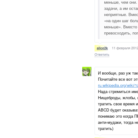
меньше, чем они.
задачи, а им оста
неприятные. Вмес
«на один шаг бол
меньше». Вместо 
превосходить, по
11 февраля 2012
alice2k
Ответить
И вообще, раз уж так
Почитайте все вот эт
ru.wikipedia.org
Нада стремиться име
Нищеброды, жлобы, 
тратить свое время и
ABCD будет оказыват
понимаю это когда 
анти-мудаки, тогда н
тратить)