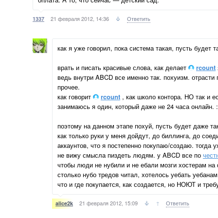
21 февраля 2012, 14:36
Ответить
1337
как я уже говорил, пока система такая, пусть будет т
врать и писать красивые слова, как делает
rcount
ведь внутри ABCD все именно так. похуизм. отрасти 
прочее.
как говорит
rcount
, как школо контора. НО так и е
занимаюсь я один, который даже не 24 часа онлайн. :
поэтому на данном этапе похуй, пусть будет даже та
как только руки у меня дойдут, до биллинга, до соед
аккаунтов, что я постепенно покупаю/создаю. тогда 
не вижу смысла пиздеть людям. у ABCD все по
чест
чтобы люди не нубили и не ебали мозги хостерам на 
столько нубо тредов читал, хотелось уебать уебанам
что и где покупается, как создается, но НОЮТ и тре
21 февраля 2012, 15:09
↑
Ответить
alice2k