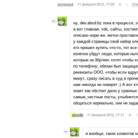
11 февраля 2012, 17:05
↑
Отв
artygrand
ну, dev.abcd.bz пока в процессе, э
а вот главная, vds, сайты, хостин
описано норм же. метки проставл
у каждой страницы свой набор клю
кто пришел купить что-то, тот все
конечно уйдут люди, которые ныти
которые за 30р/мес хотят чтобы 
по телефону, обязан был защищат
реквизиты ООО, чтобы если вдруг 
минут, сразу писать в суд и проче
нам никогда не поверят ;) А вот кт
знает как обстоит дело у сранных
самые_честные посты, улыбнется 
общаться нормально, они не зада
11 февраля 2012, 17:11
↑
alice2k
и вообще, таких клиентов н