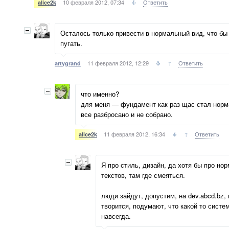
10 февраля 2012, 07:34
Ответить
alice2k
Осталось только привести в нормальный вид, что б
пугать.
11 февраля 2012, 12:29
↑
Ответить
artygrand
что именно?
для меня — фундамент как раз щас стал норм
все разбросано и не собрано.
11 февраля 2012, 16:34
↑
Ответить
alice2k
Я про стиль, дизайн, да хотя бы про н
текстов, там где смеяться.
люди зайдут, допустим, на dev.abcd.bz, 
творится, подумают, что какой то систе
навсегда.