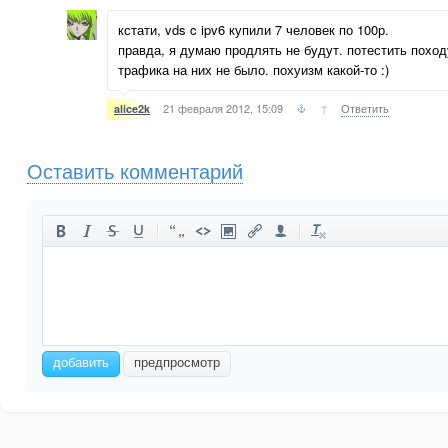
кстати, vds c ipv6 купили 7 человек по 100р.
правда, я думаю продлять не будут. потестить поход
трафика на них не было. похуизм какой-то :)
21 февраля 2012, 15:09
↑
Ответить
alice2k
Оставить комментарий
-
-
-
-
-
-
-
-
-
-
-
-
-
-
-
-
-
-
-
-
-
-
добавить
предпросмотр
-
-
-
-
-
-
-
-