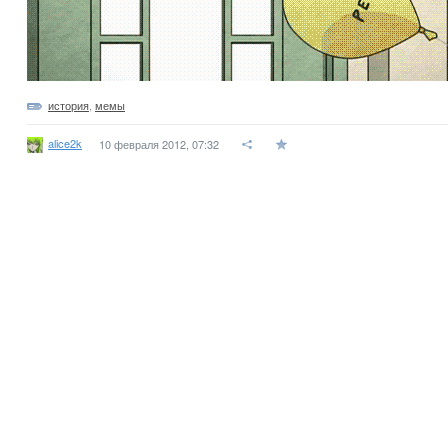
история
,
мемы
alice2k
10 февраля 2012, 07:32