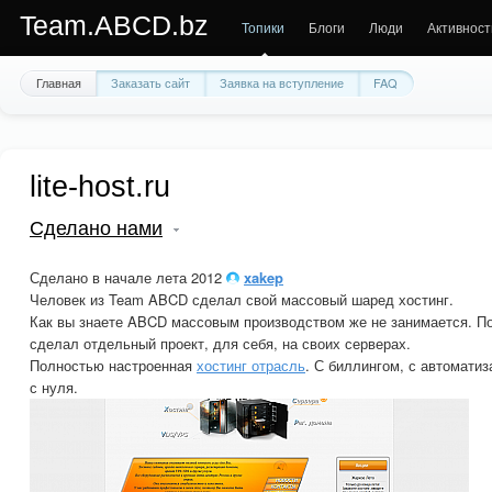
Team.ABCD.bz
Топики
Блоги
Люди
Активност
Главная
Заказать сайт
Заявка на вступление
FAQ
lite-host.ru
Сделано нами
Сделано в начале лета 2012
xakep
Человек из Team ABCD сделал свой массовый шаред хостинг.
Как вы знаете ABCD массовым производством же не занимается. П
сделал отдельный проект, для себя, на своих серверах.
Полностью настроенная
хостинг отрасль
. С биллингом, с автоматиз
с нуля.