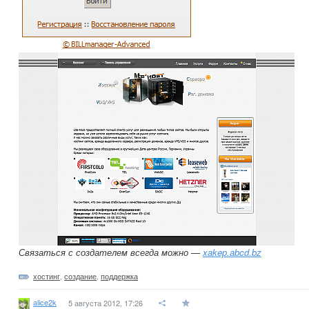
Связаться с создателем всегда можно —
xakep.abcd.bz
хостинг
,
создание
,
поддержка
alice2k
5 августа 2012, 17:26