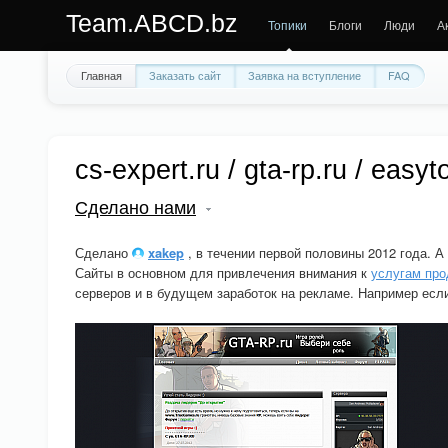
Team.ABCD.bz
Топики
Блоги
Люди
А
Главная
Заказать сайт
Заявка на вступление
FAQ
cs-expert.ru / gta-rp.ru / easyto
Сделано нами
Сделано
xakep
, в течении первой половины 2012 года. А 
Сайты в основном для привлечения внимания к
услугам про
серверов и в будущем заработок на рекламе. Например если