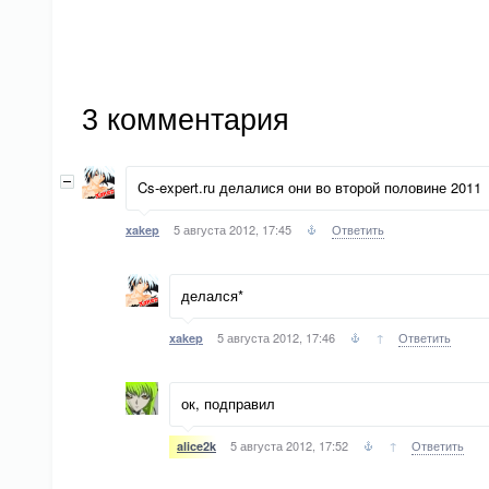
3
комментария
Cs-expert.ru делалися они во второй половине 2011
5 августа 2012, 17:45
Ответить
xakep
делался*
5 августа 2012, 17:46
↑
Ответить
xakep
ок, подправил
5 августа 2012, 17:52
↑
Ответить
alice2k