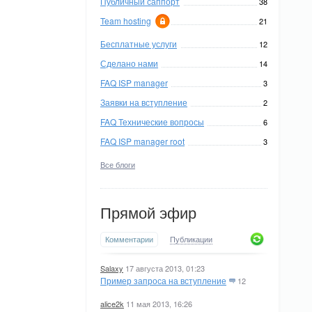
Публичный саппорт
38
Team hosting
21
Бесплатные услуги
12
Сделано нами
14
FAQ ISP manager
3
Заявки на вступление
2
FAQ Технические вопросы
6
FAQ ISP manager root
3
Все блоги
Прямой эфир
Комментарии
Публикации
Salaxy
17 августа 2013, 01:23
Пример запроса на вступление
12
alice2k
11 мая 2013, 16:26