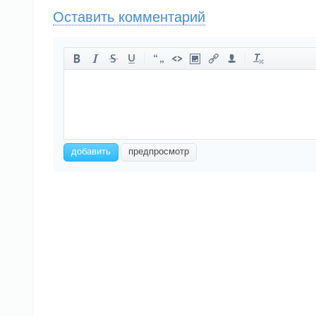
Оставить комментарий
-
-
-
-
-
-
-
-
-
-
-
-
-
-
-
-
-
-
-
-
-
-
добавить
предпросмотр
-
-
-
-
-
-
-
-