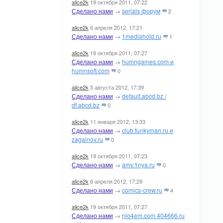
alice2k
19 октября 2011, 07:22
Сделано нами
→
serials форум
2
alice2k
6 апреля 2012, 17:21
Сделано нами
→
1mediahold.ru
1
alice2k
19 октября 2011, 07:27
Сделано нами
→
humngames.com и
humnsoft.com
0
alice2k
5 августа 2012, 17:39
Сделано нами
→
default.abcd.bz /
df.abcd.bz
0
alice2k
11 января 2012, 13:33
Сделано нами
→
club.funkyman.ru и
zagainov.ru
0
alice2k
19 октября 2011, 07:23
Сделано нами
→
amv.1nya.ru
0
alice2k
6 апреля 2012, 17:29
Сделано нами
→
comics-crew.ru
4
alice2k
19 октября 2011, 07:27
Сделано нами
→
nio4em.com 404666.ru