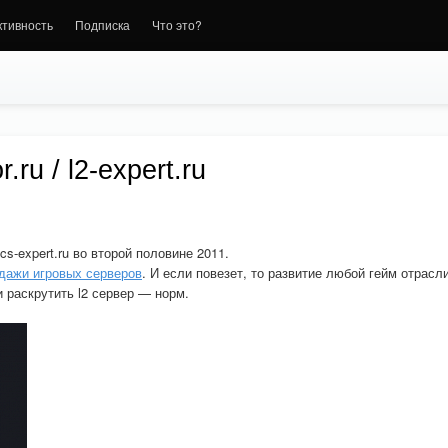
ктивность
Подписка
Что это?
r.ru / l2-expert.ru
cs-expert.ru во второй половине 2011.
дажи игровых серверов
. И если повезет, то развитие любой гейм отрасл
 раскрутить l2 сервер — норм.