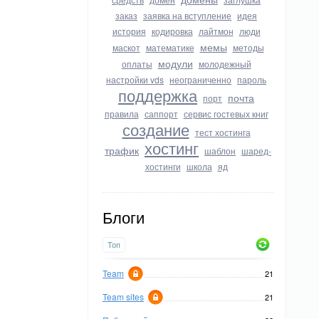
заказ
заявка на вступление
идея
история
кодировка
лайтмон
люди
мемы
маскот
математике
методы
модули
оплаты
молодежный
настройки vds
неограниченно
пароль
поддержка
почта
порт
правила
саппорт
сервис гостевых книг
создание
тест хостинга
хостинг
трафик
шаблон
шаред-
хостинги
школа
яд
Блоги
Топ
Team
21
Team sites
21