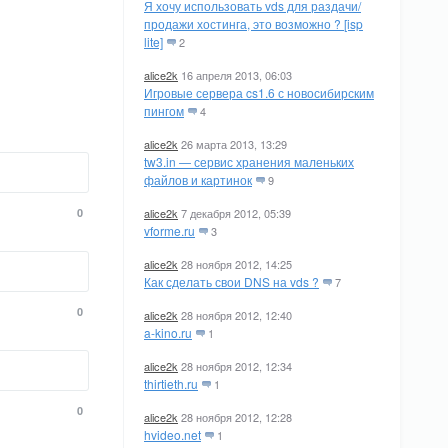
Я хочу использовать vds для раздачи/
продажи хостинга, это возможно ? [isp
lite]
2
alice2k
16 апреля 2013, 06:03
Игровые сервера cs1.6 с новосибирским
пингом
4
alice2k
26 марта 2013, 13:29
tw3.in — сервис хранения маленьких
файлов и картинок
9
0
alice2k
7 декабря 2012, 05:39
vforme.ru
3
alice2k
28 ноября 2012, 14:25
Как сделать свои DNS на vds ?
7
0
alice2k
28 ноября 2012, 12:40
a-kino.ru
1
alice2k
28 ноября 2012, 12:34
thirtieth.ru
1
0
alice2k
28 ноября 2012, 12:28
hvideo.net
1