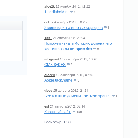
alice2k
28 ноября 2012, 12:22
1mediahold.ru
1
deltex
4 ноября 2012, 16:25
2 мониторинга игровых серверов
1
1337
2 ноября 2012, 23:24
Поможем узнать Историю домена, его
хостингов или историю dns
8
artygrand
13 сентября 2012, 13:40
CMS SyDES
2
alice2k
13 сентября 2012, 02:13
AppleJack.name
5
vibos
25 августа 2012, 21:34
Бесплатные домены третьего уровня
1
ept
21 августа 2012, 03:14
Классный сайт!
158
Весь эфир
·
RSS