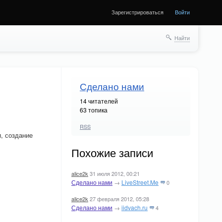
Зарегистрироваться
Войти
Найти
Сделано нами
14
читателей
63 топика
RSS
и, создание
Похожие записи
alice2k
31 июля 2012, 00:21
Сделано нами
→
LiveStreet.Me
0
alice2k
27 февраля 2012, 05:28
Сделано нами
→
iidvach.ru
4