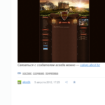
Связаться с создателем всегда можно —
xakep.abcd.bz
хостинг
,
создание
,
поддержка
alice2k
5 августа 2012, 17:25