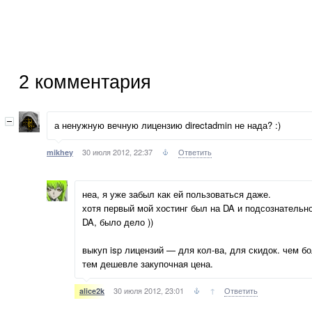
2
комментария
а ненужную вечную лицензию directadmin не нада? :)
30 июля 2012, 22:37
Ответить
mikhey
неа, я уже забыл как ей пользоваться даже.
хотя первый мой хостинг был на DA и подсознательно
DA, было дело ))
выкуп isp лицензий — для кол-ва, для скидок. чем б
тем дешевле закупочная цена.
30 июля 2012, 23:01
↑
Ответить
alice2k