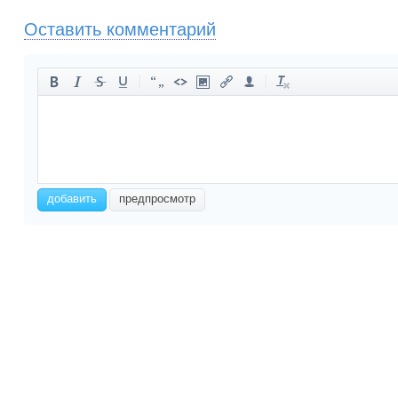
Оставить комментарий
-
-
-
-
-
-
-
-
-
-
-
-
-
-
-
-
-
-
-
-
-
-
добавить
предпросмотр
-
-
-
-
-
-
-
-