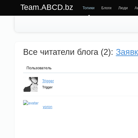
Team.ABCD.bz
Топики
Блоги
Люди
А
Все читатели блога (2):
Заявк
Пользователь
Trigger
Trigger
voron