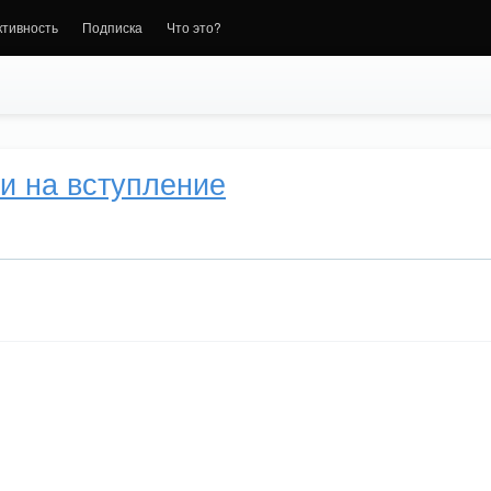
ктивность
Подписка
Что это?
и на вступление