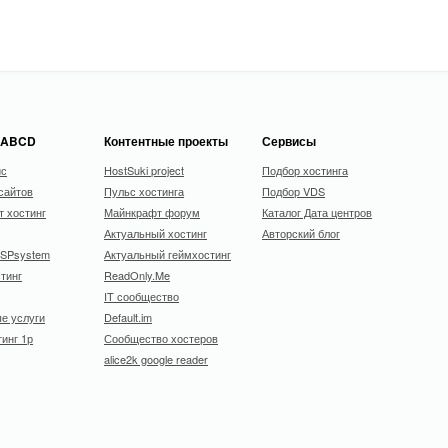
 ABCD
Контентные проекты
Сервисы
ис
HostSuki project
Подбор хостинга
сайтов
Пульс хостинга
Подбор VDS
 хостинг
Майнкрафт форум
Каталог Дата центров
Актуальный хостинг
Авторский блог
ISPsystem
Актуальный геймхостинг
тинг
ReadOnly.Me
IT сообщество
е услуги
Default.im
тинг 1р
Сообщество хостеров
alice2k google reader