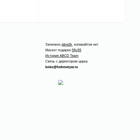
Запилено
alice2k
, копирайтов нет
Маскот подарен
55v55
История ABCD Team
Связь с директором цирка
koko@hekmatyar.ru