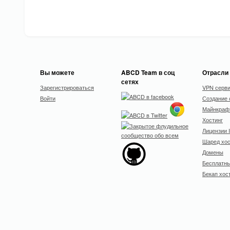
Вы можете
ABCD Team в соц
Отрасли
сетях
Зарегистрироваться
VPN серв
Войти
Создание 
Майнкрафт
Хостинг
Лицензии 
Шаред хос
Домены
Бесплатны
Бекап хос