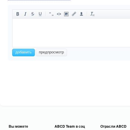
-
-
-
-
-
-
-
-
-
-
-
-
-
-
-
-
-
-
-
-
-
-
добавить
предпросмотр
-
-
-
-
-
-
-
-
Вы можете
ABCD Team в соц
Отрасли ABCD