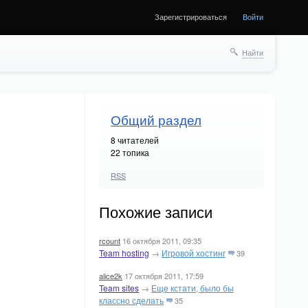
Зарегистрироваться
Войти
Найти
Общий раздел
8
читателей
22 топика
RSS
Похожие записи
rcount
16 октября 2011, 09:35
Team hosting
→
Игровой хостинг
39
alice2k
17 октября 2011, 17:59
Team sites
→
Еще кстати, было бы
классно сделать
35