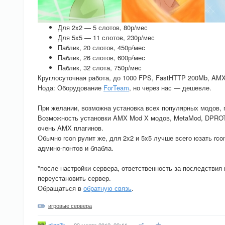
Для 2x2 — 5 слотов, 80р/мес
Для 5x5 — 11 слотов, 230р/мес
Паблик, 20 слотов, 450р/мес
Паблик, 26 слотов, 600р/мес
Паблик, 32 слота, 750р/мес
Круглосуточная работа, до 1000 FPS, FastHTTP 200Mb, AMX
Нода: Оборудование
ForTeam
, но через нас — дешевле.
При желании, возможна установка всех популярных модов, 
Возможность установки AMX Mod X модов, MetaMod, DPROTO
очень AMX плагинов.
Обычно rcon рулит же, для 2x2 и 5x5 лучше всего юзать rco
админо-понтов и блабла.
*после настройки сервера, ответственность за последствия
переустановить сервер.
Обращаться в
обратную связь
.
игровые сервера
alice2k