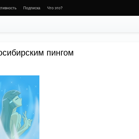
ктивность
Подписка
Что это?
восибирским пингом