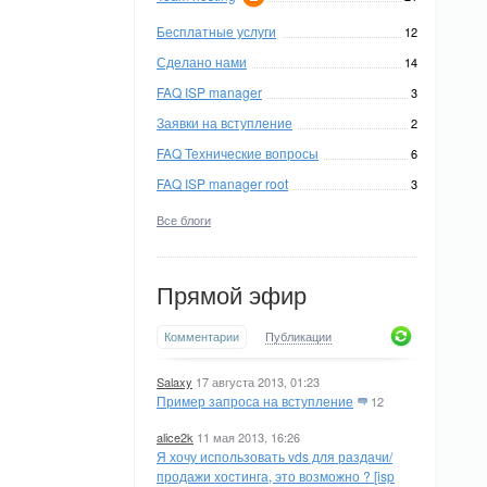
Бесплатные услуги
12
Сделано нами
14
FAQ ISP manager
3
Заявки на вступление
2
FAQ Технические вопросы
6
FAQ ISP manager root
3
Все блоги
Прямой эфир
Комментарии
Публикации
Salaxy
17 августа 2013, 01:23
Пример запроса на вступление
12
alice2k
11 мая 2013, 16:26
Я хочу использовать vds для раздачи/
продажи хостинга, это возможно ? [isp