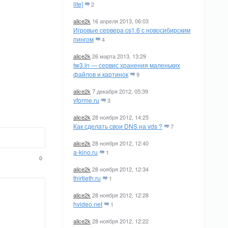
lite]
2
alice2k
16 апреля 2013, 06:03
Игровые сервера cs1.6 с новосибирским
пингом
4
alice2k
26 марта 2013, 13:29
tw3.in — сервис хранения маленьких
файлов и картинок
9
alice2k
7 декабря 2012, 05:39
vforme.ru
3
alice2k
28 ноября 2012, 14:25
Как сделать свои DNS на vds ?
7
alice2k
28 ноября 2012, 12:40
a-kino.ru
1
0
alice2k
28 ноября 2012, 12:34
thirtieth.ru
1
alice2k
28 ноября 2012, 12:28
hvideo.net
1
alice2k
28 ноября 2012, 12:22