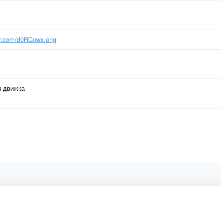
ur.com/d0RCowx.png
и движка