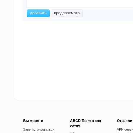
-
-
-
-
-
-
добавить
предпросмотр
-
-
-
-
-
-
-
-
Вы можете
ABCD Team в соц
Отрасли
сетях
Зарегистрироваться
VPN серв