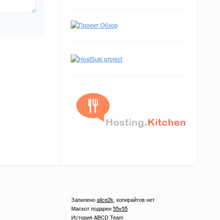
Запилено
alice2k
, копирайтов нет
Маскот подарен
55v55
История ABCD Team