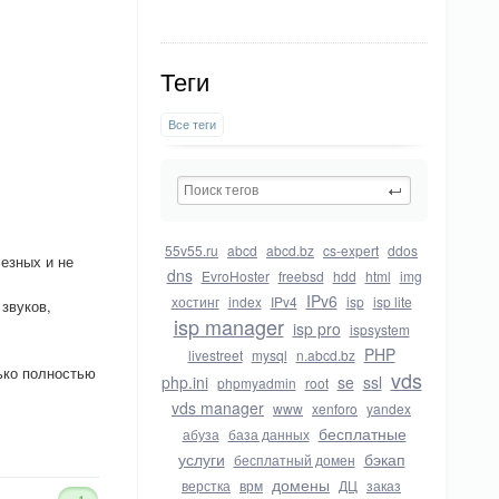
Теги
Все теги
55v55.ru
abcd
abcd.bz
cs-expert
ddos
езных и не
dns
EvroHoster
freebsd
hdd
html
img
IPv6
хостинг
index
IPv4
isp
isp lite
 звуков,
isp manager
isp pro
ispsystem
PHP
livestreet
mysql
n.abcd.bz
ько полностью
vds
php.ini
se
ssl
phpmyadmin
root
vds manager
www
xenforo
yandex
бесплатные
абуза
база данных
услуги
бэкап
бесплатный домен
домены
верстка
врм
ДЦ
заказ