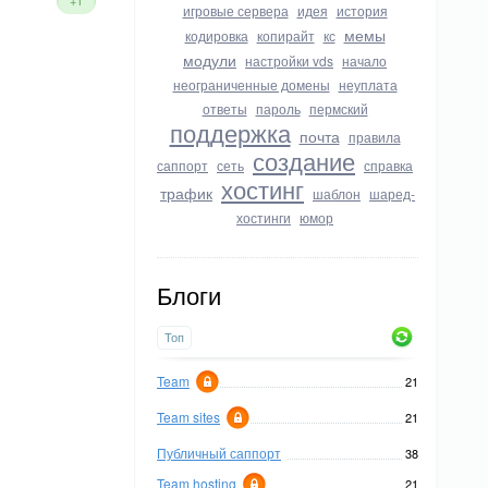
+1
игровые сервера
идея
история
мемы
кодировка
копирайт
кс
модули
настройки vds
начало
неограниченные домены
неуплата
ответы
пароль
пермский
поддержка
почта
правила
создание
саппорт
сеть
справка
хостинг
трафик
шаблон
шаред-
хостинги
юмор
Блоги
Топ
Team
21
Team sites
21
Публичный саппорт
38
Team hosting
21