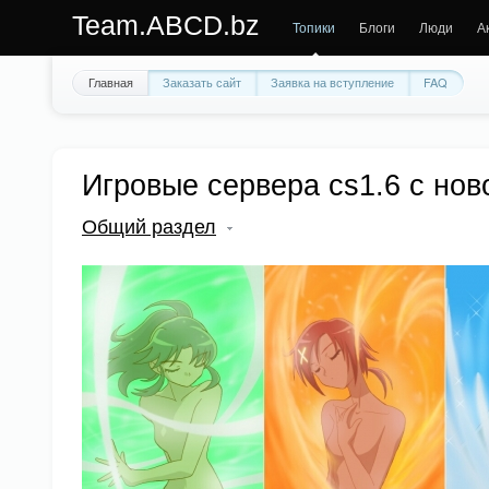
Team.ABCD.bz
Топики
Блоги
Люди
А
Главная
Заказать сайт
Заявка на вступление
FAQ
Игровые сервера cs1.6 с но
Общий раздел