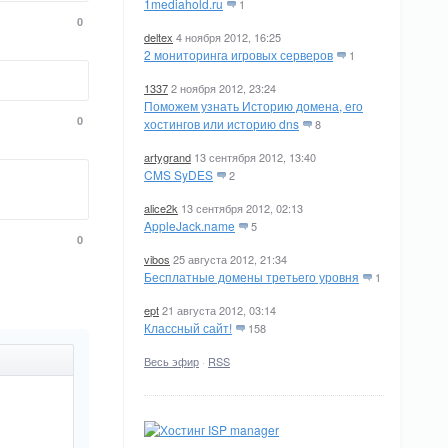
1mediahold.ru
1
0
deltex
4 ноября 2012, 16:25
2 мониторинга игровых серверов
1
1337
2 ноября 2012, 23:24
Поможем узнать Историю домена, его
0
хостингов или историю dns
8
artygrand
13 сентября 2012, 13:40
CMS SyDES
2
alice2k
13 сентября 2012, 02:13
AppleJack.name
5
0
vibos
25 августа 2012, 21:34
Бесплатные домены третьего уровня
1
ept
21 августа 2012, 03:14
Классный сайт!
158
Весь эфир
·
RSS