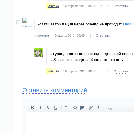
16 апреля 2013, 06:02
↑
Ответить
alice2k
кстати авторизация через опенид не проходит
i.img
10 марта 2013, 00:49
Ответить
theknaus
в курсе, плагин не переведен до новой верси
забываю его везде на блогах отключить
16 апреля 2013, 06:03
↑
Ответить
alice2k
Оставить комментарий
-
-
-
-
-
-
-
-
-
-
-
-
-
-
-
-