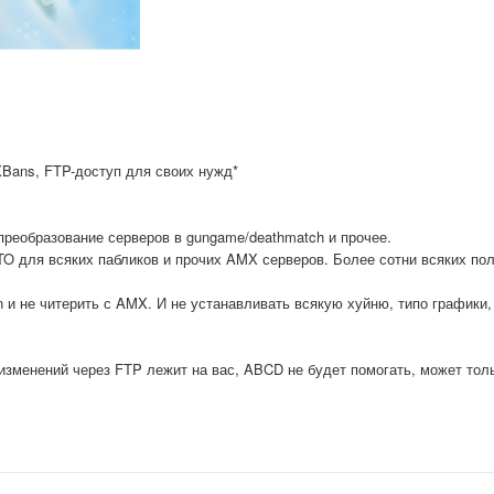
Bans, FTP-доступ для своих нужд*
преобразование серверов в gungame/deathmatch и прочее.
 для всяких пабликов и прочих AMX серверов. Более сотни всяких пол
n и не читерить с AMX. И не устанавливать всякую хуйню, типо графики,
 изменений через FTP лежит на вас, ABCD не будет помогать, может тол