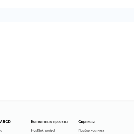
 ABCD
Контентные проекты
Сервисы
ис
HostSuki project
Подбор хостинга