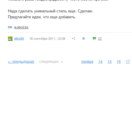
Нада сделать уникальный стиль еще. Сделаю.
Предлагайте идеи, что еще добавить.
w.abcd.bz
alice2k
18 сентября 2011, 12:08
22
← предыдущая
следующая →
первая
14
15
16
17