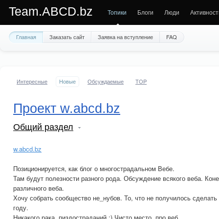
Team.ABCD.bz
Топики
Блоги
Люди
Активност
Главная
Заказать сайт
Заявка на вступление
FAQ
Интересные
Новые
Обсуждаемые
TOP
Проект w.abcd.bz
Общий раздел
w.abcd.bz
Позиционируется, как блог о многострадальном Вебе.
Там будут полезности разного рода. Обсуждение всякого веба. Кон
различного веба.
Хочу собрать сообщество не_нубов. То, что не получилось сделать 
году.
Никакого рака, пиздостраданий ;) Чисто место, про веб.