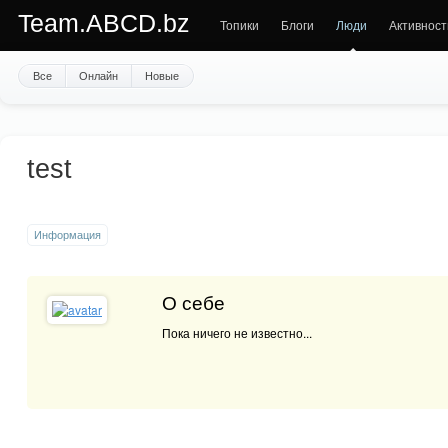
Team.ABCD.bz
Топики
Блоги
Люди
Активност
Все
Онлайн
Новые
test
Информация
О себе
Пока ничего не известно...