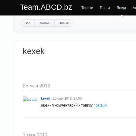
Team.ABCD.bz
Топики
Блоги
Люди
А
Все
Онлайн
Новые
kexek
25 мая 2012
·
25 мая 2012, 21:53
kexek
оценил комментарий к топику
hostsuki
1 мая 2012