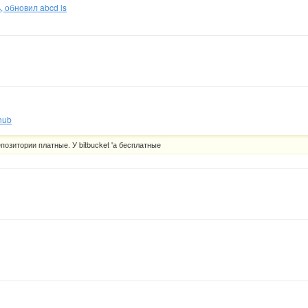
, обновил abcd ls
hub
позитории платные. У bitbucket 'а бесплатные