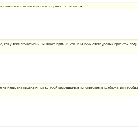
блениями и наездами налево и направо, в отличие от тебя
о, как у тебя его купили? Ты может привык, что на многих опенсурсных проектах люд
йле не написана лицензия при которой разрешается использование шаблона, или вообще