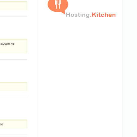
пароля не
её