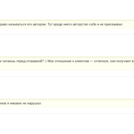
право называться его автором. Тут вроде никто авторство себе и не присваивал
м читаешь перед отправкой? :) Мое отношение к клиентам — отличное, они получают 
онов я никаких не нарушал.