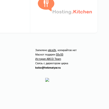
Запилено
alice2k
, копирайтов нет
Маскот подарен
55v55
История ABCD Team
Связь с директором цирка
koko@hekmatyar.ru