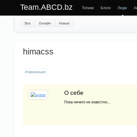
Team.ABCD.bz
Топики
Блоги
Люди
А
Все
Онлайн
Новые
himacss
Информация
О себе
Пока ничего не известно...