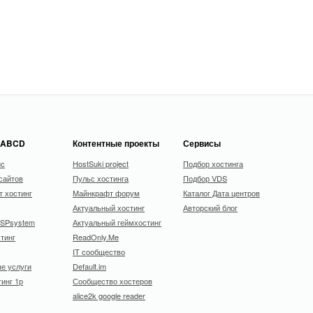
 ABCD
Контентные проекты
Сервисы
ис
HostSuki project
Подбор хостинга
сайтов
Пульс хостинга
Подбор VDS
 хостинг
Майнкрафт форум
Каталог Дата центров
Актуальный хостинг
Авторский блог
ISPsystem
Актуальный геймхостинг
тинг
ReadOnly.Me
IT сообщество
е услуги
Default.im
тинг 1р
Сообщество хостеров
alice2k google reader