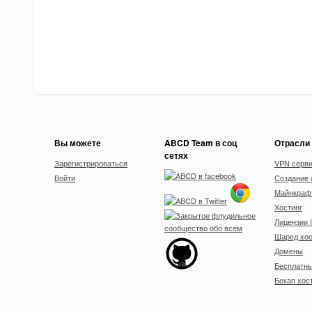
Вы можете
ABCD Team в соц
Отрасли
сетях
Зарегистрироваться
VPN серв
Войти
Создание 
Майнкрафт
Хостинг
Лицензии 
Шаред хос
Домены
Бесплатны
Бекап хос