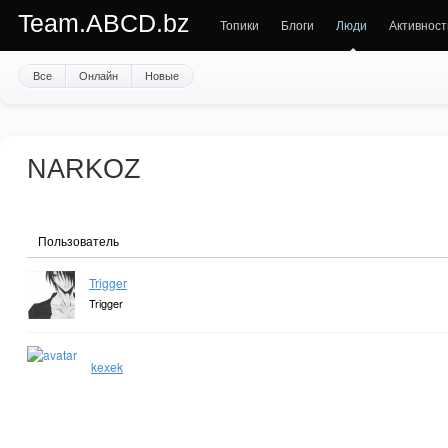
Team.ABCD.bz
Топики
Блоги
Люди
Активност
Все
Онлайн
Новые
NARKOZ
Пользователь
Trigger
Trigger
kexek