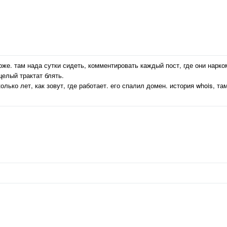
тоже. там нада сутки сидеть, комментировать каждый пост, где они нарко
целый трактат блять.
лько лет, как зовут, где работает. его спалил домен. история whois, та