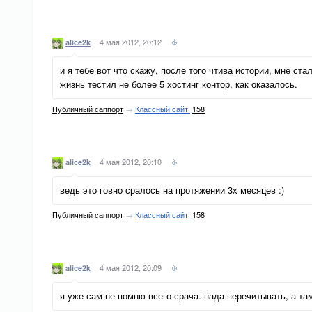
4 мая 2012, 20:12
alice2k
и я тебе вот что скажу, после того чтива истории, мне ст
жизнь тестил не более 5 хостинг контор, как оказалось.
Публичный саппорт
→
Классный сайт!
158
4 мая 2012, 20:10
alice2k
ведь это говно сралось на протяжении 3х месяцев :)
Публичный саппорт
→
Классный сайт!
158
4 мая 2012, 20:09
alice2k
я уже сам не помню всего срача. нада перечитывать, а та