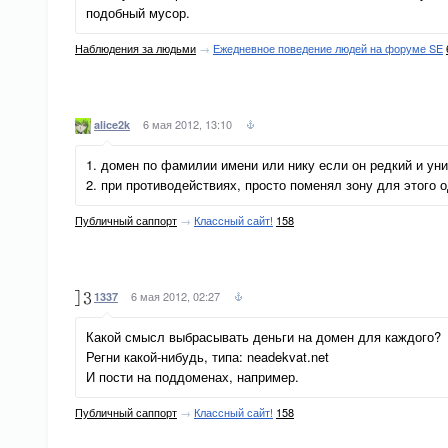
подобный мусор.
Наблюдения за людьми
→
Ежедневное поведение людей на форуме SE
6 мая 2012, 13:10
alice2k
1. домен по фамилии имени или нику если он редкий и у
2. при противодействиях, просто поменял зону для этого о
Публичный саппорт
→
Классный сайт!
158
6 мая 2012, 02:27
1337
Какой смысл выбрасывать деньги на домен для каждого?
Регни какой-нибудь, типа: neadekvat.net
И пости на поддоменах, например.
Публичный саппорт
→
Классный сайт!
158