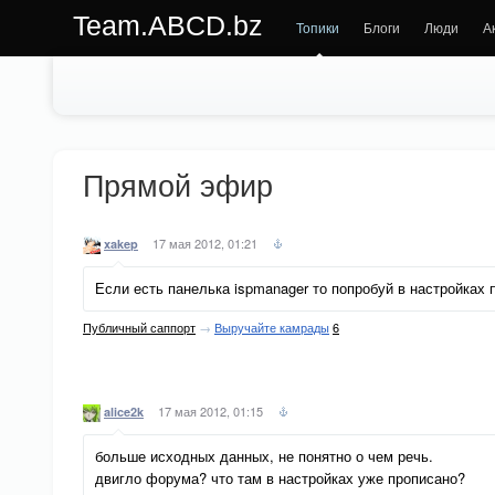
Team.ABCD.bz
Топики
Блоги
Люди
А
Прямой эфир
17 мая 2012, 01:21
xakep
Если есть панелька ispmanager то попробуй в настройках п
Публичный саппорт
→
Выручайте камрады
6
17 мая 2012, 01:15
alice2k
больше исходных данных, не понятно о чем речь.
двигло форума? что там в настройках уже прописано?