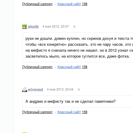
Публичный саппорт
→
Классный сайт!
158
4 мая 2012, 20:07
alice2k
руки не дошли. домен куплен, но скринов дохуя и текста 
чтобы «все конкретно» рассказать. это не пару часов, это 
на мефисто я сначала ничего не нашел. но в 2012 узнал ско
засветилось мыло, на которое гуглится все, даже фотка.
Публичный саппорт
→
Классный сайт!
158
4 мая 2012, 20:04
artygrand
А андрею и мефисту так и не сделал памятники?
Публичный саппорт
→
Классный сайт!
158