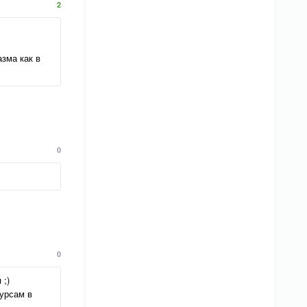
2
зма как в
0
0
 ;)
сурсам в