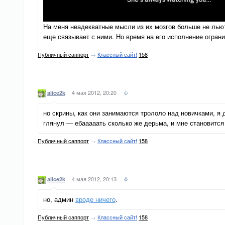
На меня неадекватные мысли из их мозгов больше не льют
еще связывает с ними. Но время на его исполнение огран
Публичный саппорт
→
Классный сайт!
158
4 мая 2012, 20:20
alice2k
но скрины, как они занимаются трололо над новичками, я д
глянул — ебааааать сколько же дерьма, и мне становится
Публичный саппорт
→
Классный сайт!
158
4 мая 2012, 20:13
alice2k
но, админ
вроде ничего
.
Публичный саппорт
→
Классный сайт!
158