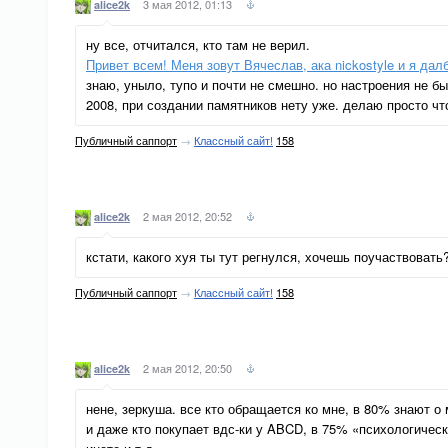
3 мая 2012, 01:13
alice2k
ну все, отчитался, кто там не верил.
Привет всем! Меня зовут Вячеслав, ака nickostyle и я дал
знаю, уныло, тупо и почти не смешно. но настроения не 
2008, при создании памятников нету уже. делаю просто чт
Публичный саппорт
→
Классный сайт!
158
2 мая 2012, 20:52
alice2k
кстати, какого хуя ты тут регнулся, хочешь поучаствовать
Публичный саппорт
→
Классный сайт!
158
2 мая 2012, 20:50
alice2k
нене, зеркуша. все кто обращается ко мне, в 80% знают о
и даже кто покупает вдс-ки у ABCD, в 75% «психологичес