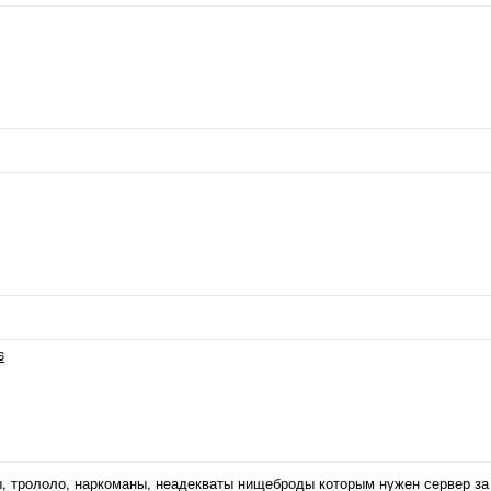
6
ы, трололо, наркоманы, неадекваты нищеброды которым нужен сервер за