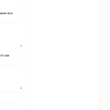
меня все
0
то как
0