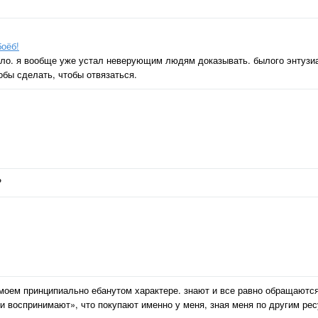
боёб!
было. я вообще уже устал неверующим людям доказывать. былого энтузиа
обы сделать, чтобы отвязаться.
?
 моем принципиально ебанутом характере. знают и все равно обращаются
ки воспринимают», что покупают именно у меня, зная меня по другим ре