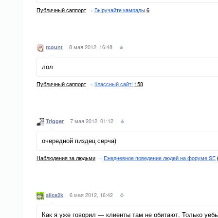
Публичный саппорт
→
Выручайте камрады
6
8 мая 2012, 16:48
rcount
лол
Публичный саппорт
→
Классный сайт!
158
7 мая 2012, 01:12
Trigger
очередной пиздец серча)
Наблюдения за людьми
→
Ежедневное поведение людей на форуме SE
6 мая 2012, 16:42
alice2k
Как я уже говорил — клиенты там не обитают. Только уеб