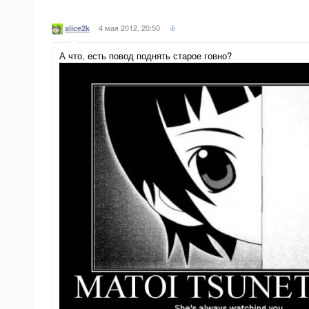
4 мая 2012, 20:50
alice2k
А что, есть повод поднять старое говно?