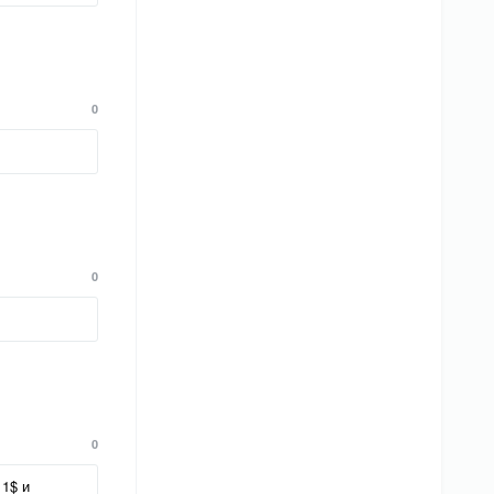
0
0
0
 1$ и